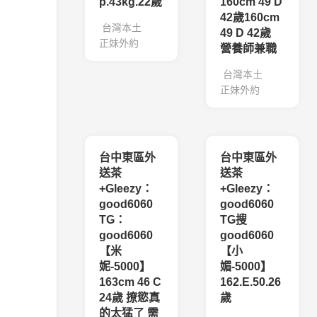
p.43kg.22歲
160cm 49 D
42歲160cm
台灣本土
49 D 42歲
正妹外約
營養師兼職
台灣本土
正妹外約
台中東區外
台中東區外
送茶
送茶
+Gleezy：
+Gleezy：
good6060
good6060
TG：
TG搜
good6060
good6060
【米
【小
妮-5000】
媚-5000】
163cm 46 C
162.E.50.26
24歲 撩慾真
歲
的太猛了 需