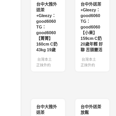
台中大雅外
台中外送茶
送茶
+Gleezy：
+Gleezy：
good6060
good6060
TG：
TG：
good6060
good6060
【小果】
【菁菁】
159cm C奶
160cm C奶
20歲年輕 好
43kg 19歲
聊 舌頭靈活
台灣本土
台灣本土
正妹外約
正妹外約
台中大雅外
台中外送茶
送茶
放鬆