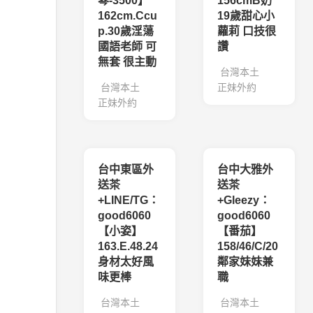
琴-3500】
156cmB奶
162cm.Ccu
19歲甜心小
p.30歲淫蕩
蘿莉 口技很
國語老師 可
讚
無套 很主動
台灣本土
台灣本土
正妹外約
正妹外約
台中東區外
台中大雅外
送茶
送茶
+LINE/TG：
+Gleezy：
good6060
good6060
【小姿】
【番茄】
163.E.48.24
158/46/C/20
身材太好風
鄰家妹妹兼
味更棒
職
台灣本土
台灣本土