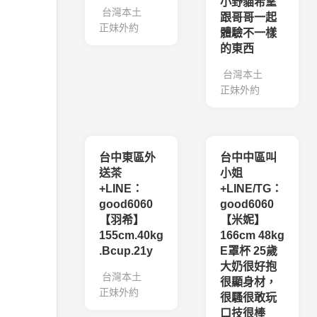
小野貓希望
台灣本土
跟哥哥一起
正妹外約
體驗不一樣
的東西
台灣本土
正妹外約
台中東區外
台中中區叫
送茶
小姐
+LINE：
+LINE/TG：
good6060
good6060
【羽希】
【米妮】
155cm.40kg
166cm 48kg
.Bcup.21y
E罩杯 25歲
大奶很好抱
台灣本土
很顯身材，
正妹外約
很騷很敢玩
口技很棒