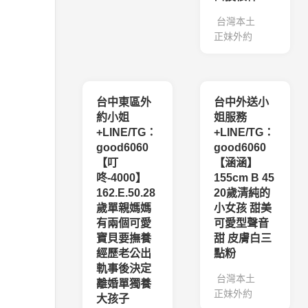
台灣本土
正妹外約
台中東區外
台中外送小
約小姐
姐服務
+LINE/TG：
+LINE/TG：
good6060
good6060
【叮
【涵涵】
咚-4000】
155cm B 45
162.E.50.28
20歲清純的
歲單親媽媽
小女孩 甜美
有兩個可愛
可愛型聲音
寶貝要撫養
甜 皮膚白三
經歷老公出
點粉
軌事後決定
台灣本土
離婚單獨養
正妹外約
大孩子