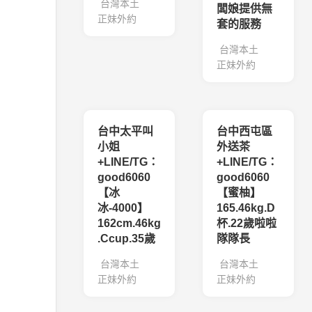
台灣本土
闆娘提供無
正妹外約
套的服務
台灣本土
正妹外約
台中太平叫
台中西屯區
小姐
外送茶
+LINE/TG：
+LINE/TG：
good6060
good6060
【冰
【蜜柚】
冰-4000】
165.46kg.D
162cm.46kg
杯.22歲啦啦
.Ccup.35歲
隊隊長
台灣本土
台灣本土
正妹外約
正妹外約