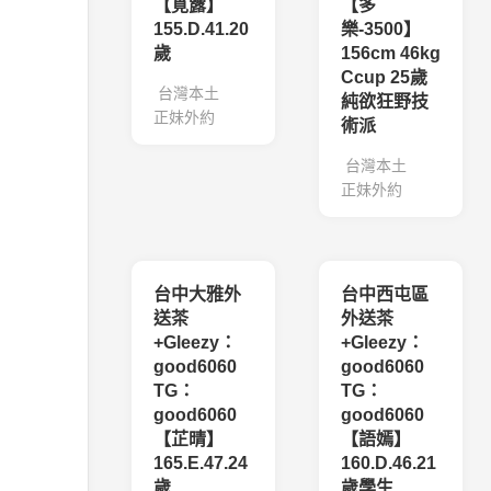
【覓露】
【多
155.D.41.20
樂-3500】
歲
156cm 46kg
Ccup 25歲
台灣本土
純欲狂野技
正妹外約
術派
台灣本土
正妹外約
台中大雅外
台中西屯區
送茶
外送茶
+Gleezy：
+Gleezy：
good6060
good6060
TG：
TG：
good6060
good6060
【芷晴】
【語嫣】
165.E.47.24
160.D.46.21
歲
歲學生