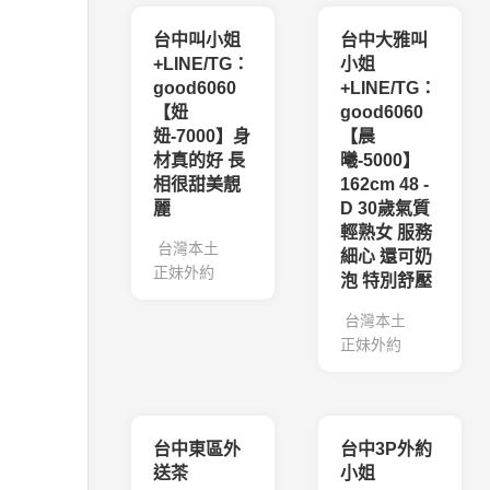
台中叫小姐
台中大雅叫
+LINE/TG：
小姐
good6060
+LINE/TG：
【妞
good6060
妞-7000】身
【晨
材真的好 長
曦-5000】
相很甜美靚
162cm 48 -
麗
D 30歲氣質
輕熟女 服務
台灣本土
細心 還可奶
正妹外約
泡 特別舒壓
台灣本土
正妹外約
台中東區外
台中3P外約
送茶
小姐