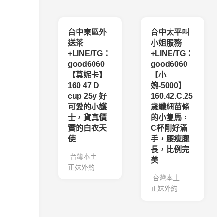
台中東區外
台中太平叫
送茶
小姐服務
+LINE/TG：
+LINE/TG：
good6060
good6060
【莫妮卡】
【小
160 47 D
婉-5000】
cup 25y 好
160.42.C.25
可愛的小護
歲纖細苗條
士，貨真價
的小隻馬，
實的白衣天
C杯剛好滿
使
手，腰瘦腿
長，比例完
台灣本土
美
正妹外約
台灣本土
正妹外約