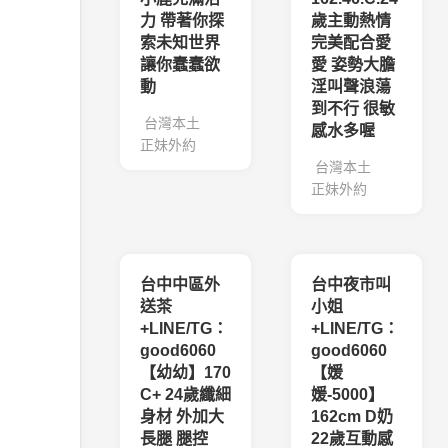
力 帶著你探
歲主動熱情
索未知世界
完美配合愛
讓你蠢蠢欲
愛 姿勢大膽
動
淫叫聲浪蕩
到不行 很敏
台灣本土
感水多喔
正妹外約
台灣本土
正妹外約
台中中區外
台中夜市叫
送茶
小姐
+LINE/TG：
+LINE/TG：
good6060
good6060
【幼幼】170
【媛
C+ 24歲纖細
媛-5000】
身材 外加大
162cm D奶
長腿 腿控
22歲互動感