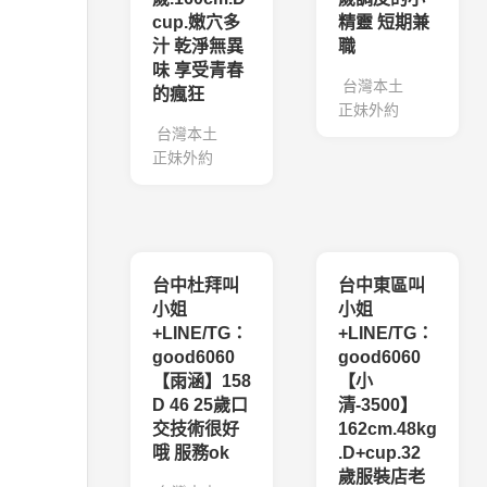
cup.嫩穴多
精靈 短期兼
汁 乾淨無異
職
味 享受青春
台灣本土
的瘋狂
正妹外約
台灣本土
正妹外約
台中杜拜叫
台中東區叫
小姐
小姐
+LINE/TG：
+LINE/TG：
good6060
good6060
【雨涵】158
【小
D 46 25歲口
清-3500】
交技術很好
162cm.48kg
哦 服務ok
.D+cup.32
歲服裝店老