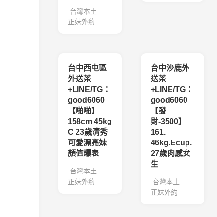
台灣本土
正妹外約
台中西屯區
台中沙鹿外
外送茶
送茶
+LINE/TG：
+LINE/TG：
good6060
good6060
【啪啪】
【發
158cm 45kg
財-3500】
C 23歲清秀
161.
可愛漂亮妹
46kg.Ecup.
顏值爆表
27歲肉感女
生
台灣本土
正妹外約
台灣本土
正妹外約