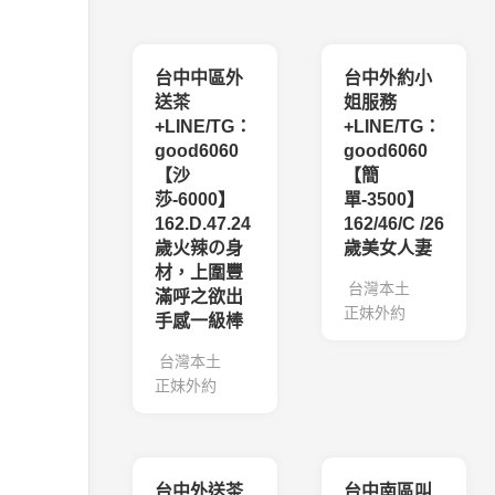
台中中區外
台中外約小
送茶
姐服務
+LINE/TG：
+LINE/TG：
good6060
good6060
【沙
【簡
莎-6000】
單-3500】
162.D.47.24
162/46/C /26
歲火辣の身
歲美女人妻
材，上圍豐
台灣本土
滿呼之欲出
正妹外約
手感一級棒
台灣本土
正妹外約
台中外送茶
台中南區叫