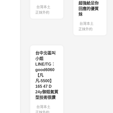
超強給足你
台灣本土
回應的優質
正妹外約
妹
台灣本土
正妹外約
台中北區叫
小姐
LINE/TG：
good6060
【凡
凡-5500】
165 47 D
24y御姐氣質
型技術很讚
台灣本土
正妹外約