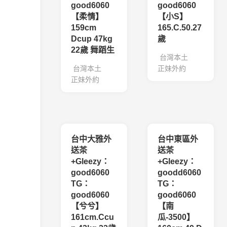
good6060
good6060
【柔情】
【小S】
159cm
165.C.50.27
Dcup 47kg
歲
22歲 舞蹈生
台灣本土
台灣本土
正妹外約
正妹外約
台中大雅外
台中東區外
送茶
送茶
+Gleezy：
+Gleezy：
good6060
goodd6060
TG：
TG：
good6060
good6060
【兮兮】
【南
161cm.Ccu
瓜-3500】