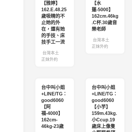
【雅婷】
【水
162.E.48.25
蓮-5000】
歲吸睛的不
162cm.46kg
止她的外
.C杯.30歲音
在，還有她
樂老師
的手技、床
台灣本土
技手工一流
正妹外約
台灣本土
正妹外約
台中叫小姐
台中叫小姐
+LINE/TG：
+LINE/TG：
good6060
good6060
【阿
【小芋】
福-4000】
159m.43kg.
162cm-
小Ccup.19
46kg-23歲
歲床上像隻