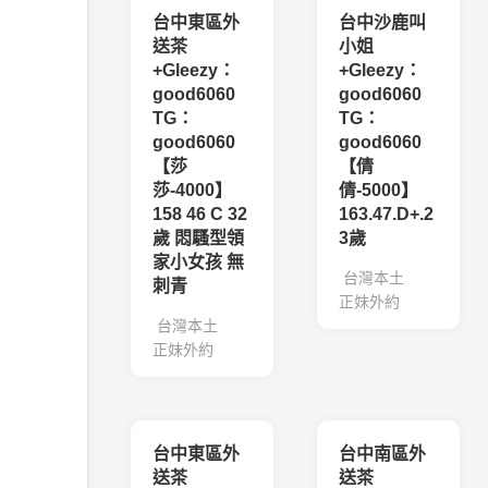
台中東區外
台中沙鹿叫
送茶
小姐
+Gleezy：
+Gleezy：
good6060
good6060
TG：
TG：
good6060
good6060
【莎
【倩
莎-4000】
倩-5000】
158 46 C 32
163.47.D+.2
歲 悶騷型領
3歲
家小女孩 無
台灣本土
刺青
正妹外約
台灣本土
正妹外約
台中東區外
台中南區外
送茶
送茶