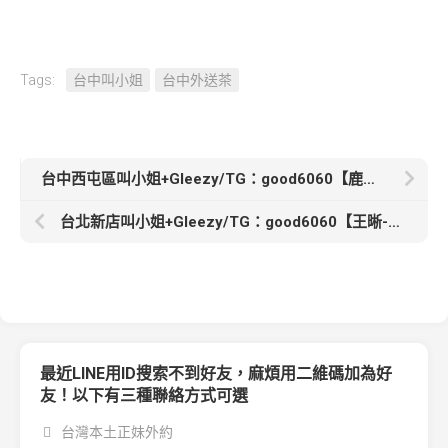
Tags:
台中叫小姐
台中外送茶
台中西屯區叫小姐+Gleezy/TG：good6060【鹿鹿】166cm.D.24歲風騷小辣妹
台北新店叫小姐+Gleezy/TG：good6060【王晰-6000】164cm D奶 27歲大奶正妹慾女
最近LINE用ID搜索不到好友，麻煩用二維碼加為好
友！以下有三種聯絡方式可選
台灣本土正妹外約