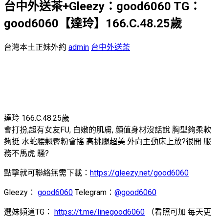
台中外送茶+Gleezy：good6060 TG：
good6060【達玲】166.C.48.25歲
台灣本土正妹外約
admin
台中外送茶
達玲 166.C.48.25歲
會打扮,超有女友FU, 白嫩的肌膚, 顏值身材沒話說 胸型夠柔軟
夠挺 水蛇腰翹臀粉會搖 高挑腿超美 外向主動床上放?很開 服
務不馬虎 騷?
點擊就可聯絡無需下載：
https://gleezy.net/good6060
Gleezy：
good6060
Telegram：
@good6060
選妹頻道TG：
https://t.me/linegood6060
（看照可加 每天更