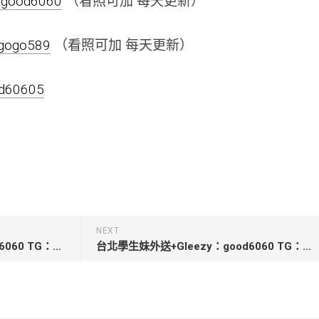
negood6060
（看照可加 每天更新）
negogo589
（看照可加 每天更新）
od60605
NEXT
彰化約小姐服務+Gleezy：good6060 TG：good6060【可婉】160cm 46kg C 23歲嬌嫩柔軟的酥胸 好揉好摸
台北學生妹外送+Gleezy：good6060 TG：good6060【雙雙】 159cm/44kg/Ccup/19歲