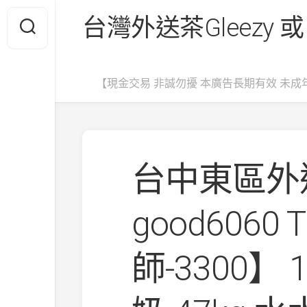
Skip
台灣外送茶Gleezy 或
to
content
【現金交易 非誠勿擾 本廣告長期有效 未成
台中東區外送
good6060
師-3300】 1