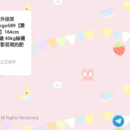
區外送茶
gogo589【霏
0】164cm
8歲 45kg絲襪
若影若現的肥
土正妹外
Rights Reserved.