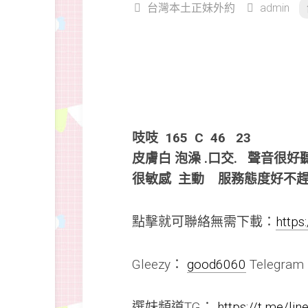
台灣本土正妹外約
admin
吱吱 165 C 46 23
皮膚白 泡澡 .口交. 聲音很
很敏感 主動 服務態度好不趕
點擊就可聯絡無需下載：
https
Gleezy：
good6060
Telegra
選妹頻道TG：
https://t.me/li