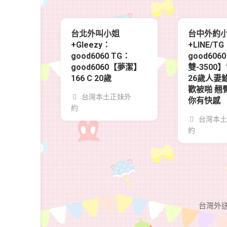
台北外叫小姐
台中外約
+Gleezy：
+LINE/T
good6060 TG：
good606
good6060【夢潔】
雙-3500】15
166 C 20歲
26歲人妻
歡被啪 翹
台灣本土正妹外
你有快感
約
台灣本土
約
台灣外送茶G