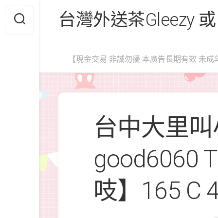
Skip
台灣外送茶Gleezy 或
to
content
【現金交易 非誠勿擾 本廣告長期有效 未成
台中大里叫小
good6060
吱】165 C