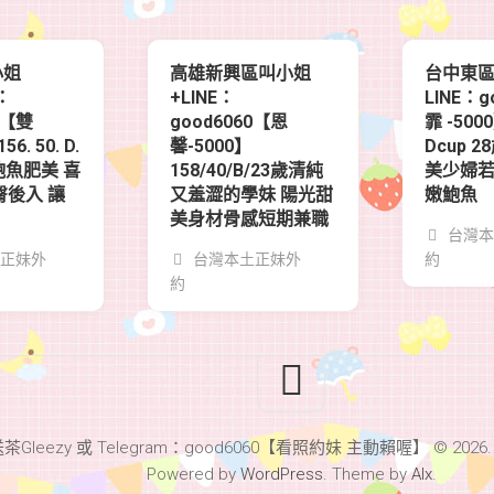
小姐
高雄新興區叫小姐
台中東
G：
+LINE：
LINE：
0【雙
good6060【恩
霏 -500
6. 50. D.
馨-5000】
Dcup 2
鮑魚肥美 喜
158/40/B/23歲清純
美少婦
臀後入 讓
又羞澀的學妹 陽光甜
嫩鮑魚
美身材骨感短期兼職
台灣本
正妹外
台灣本土正妹外
約
約
leezy 或 Telegram：good6060【看照約妹 主動賴喔】 © 2026. All 
Powered by
WordPress
. Theme by
Alx
.