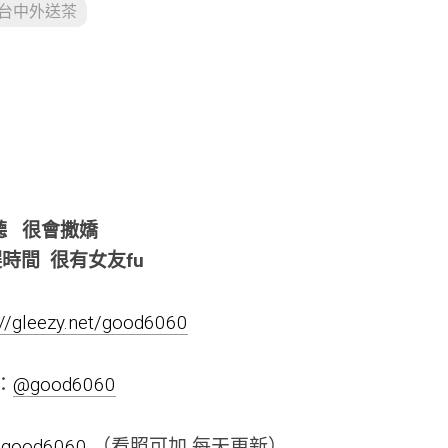
台中外送茶
好聽 很會撒嬌
時間 很有女友fu
://gleezy.net/good6060
m：
@good6060
negood6060
（看照可加 每天更新）