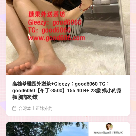
高雄苓雅區外送茶+Gleezy：good6060 TG：
good6060【布丁-3500】155 40 B+ 23歲 嬌小的身
軀 胸部粉嫩
台灣本土正妹外約