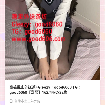
高雄鳳山外送茶+Gleezy：good6060 TG：
good6060【嘉熙】162/44/C/22歲
台灣本土正妹外約