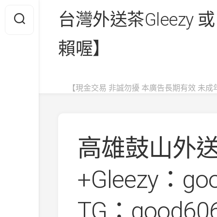
Skip
台灣外送茶Gleezy 或
to
content
賴喔】
【現金交易 非誠勿擾 本廣告長期有效 未成
高雄鼓山外
+Gleezy：go
TG：good6