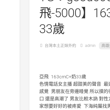
飛-5000】16
33歲
台灣本土正妹外約
admin
高雄
亞飛 163cmC+奶33歲
色情電話女主播 超甜美的聲音 最
感覺 男朋友在旁邊睡覺 所以摸
口 還是高潮了 男友比較木訥 對性
家想要好好的被疼愛 下海純屬找