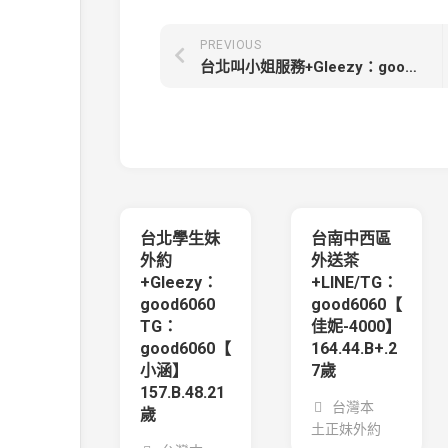
PREVIOUS
台北叫小姐服務+Gleezy：good6060 TG：good6060【達拉】158.45.D.23歲賢慧嫩妻
台北學生妹
台南中西區
外約
外送茶
+Gleezy：
+LINE/TG：
good6060
good6060【
TG：
佳妮-4000】
good6060【
164.44.B+.2
小涵】
7歲
157.B.48.21
台灣本
歲
土正妹外約