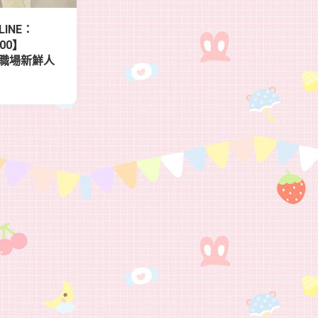
INE：
000】
 都市職場新鮮人