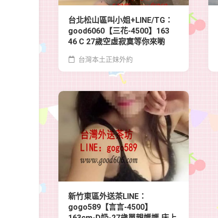
台北松山區叫小姐+LINE/TG：
good6060【三花-4500】163
46 C 27歲空虛寂寞等你來喲
台灣本土正妹外約
新竹東區外送茶LINE：
gogo589【言言-4500】
163cm-D奶-27歲單親媽媽 床上