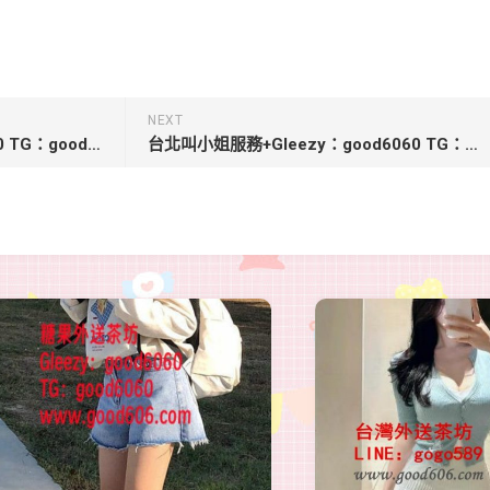
NEXT
新竹外送茶+Gleezy：good6060 TG：good6060【羽嫣-7000】164.44.C.25歲
台北叫小姐服務+Gleezy：good6060 TG：good6060【妙妙-7000 2節12000】163.C.45.24歲淫蕩秘書