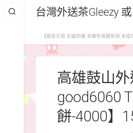
Skip
台灣外送茶Gleezy 或
to
content
【現金交易 非誠勿擾 本廣告長期有效 未成
高雄鼓山外送
good6060
餅-4000】15