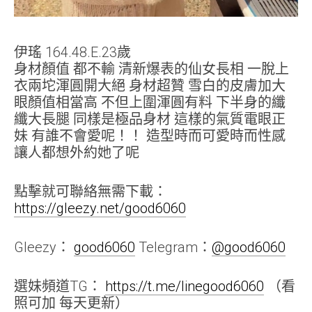
伊瑤 164.48.E.23歲
身材顏值 都不輸 清新爆表的仙女長相 一脫上
衣兩坨渾圓開大絕 身材超贊 雪白的皮膚加大
眼顏值相當高 不但上圍渾圓有料 下半身的纖
纖大長腿 同樣是極品身材 這樣的氣質電眼正
妹 有誰不會愛呢！！ 造型時而可愛時而性感
讓人都想外約她了呢
點擊就可聯絡無需下載：
https://gleezy.net/good6060
Gleezy：
good6060
Telegram：
@good6060
選妹頻道TG：
https://t.me/linegood6060
（看
照可加 每天更新）