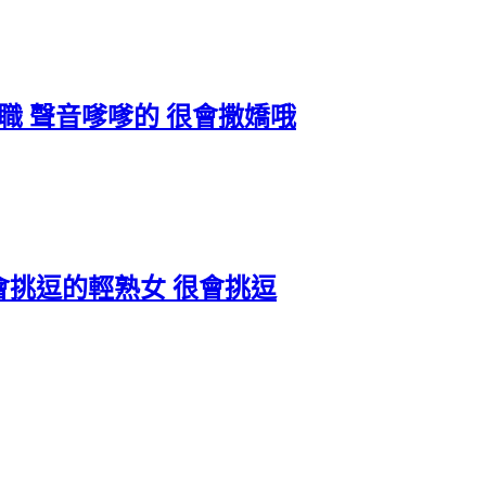
網拍兼職 聲音嗲嗲的 很會撒嬌哦
 風騷會挑逗的輕熟女 很會挑逗