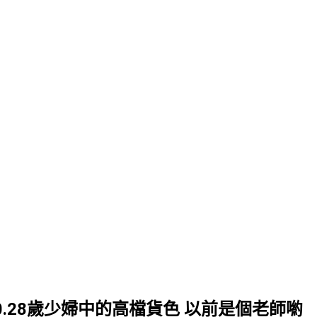
5.D.50.28歲少婦中的高檔貨色 以前是個老師喲