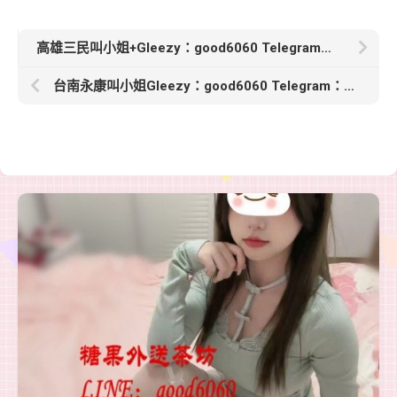
高雄三民叫小姐+Gleezy：good6060 Telegram：good6060【泡芙-3500】162cm D+奶 34歲無套愛愛 喜歡做愛的約
台南永康叫小姐Gleezy：good6060 Telegram：good6060【汐汐-6000】157 C 44 20歲 清秀鄰家小女孩