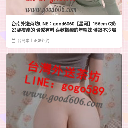
台南外送茶坊LINE：good6060【星河】156cm C奶
23歲瘦瘦的 骨感有料 喜歡撒嬌的年輕妹 健談不冷場
台灣本土正妹外約