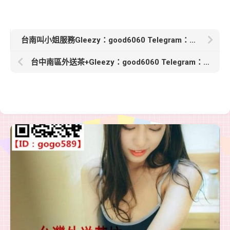
台南叫小姐服務Gleezy：good6060 Telegram：good6060【諾兒】164 C 24
台中南區外送茶+Gleezy：good6060 Telegram：good6060【小安-5500】160 .47.E .26歲 氣質顏值超高