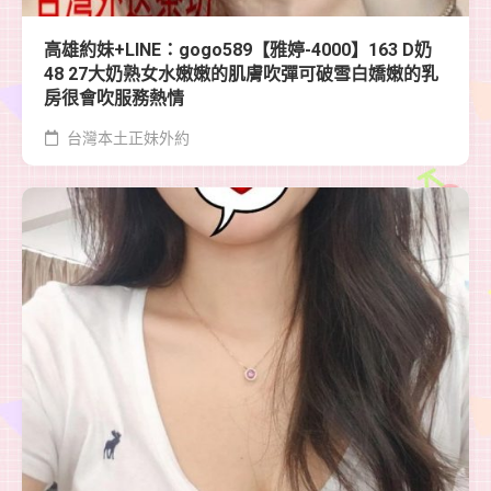
高雄約妹+LINE：gogo589【雅婷-4000】163 D奶
48 27大奶熟女水嫩嫩的肌膚吹彈可破雪白嬌嫩的乳
房很會吹服務熱情
台灣本土正妹外約