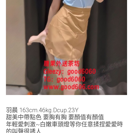
羽晨 163cm.46kg.Dcup.23Y
甜美中帶點色 要胸有胸 要顏值有顏值
年輕愛刺激~白嫩車頭燈等你任意揉捏愛愛時
的叫聲很誘人