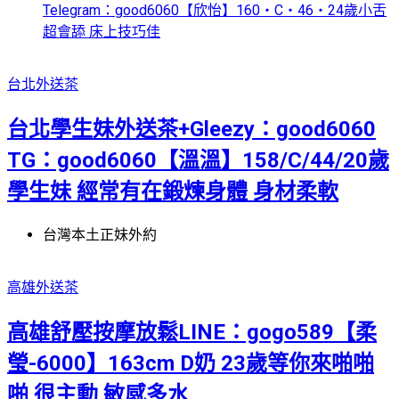
Telegram：good6060【欣怡】160・C・46・24歲小舌
超會舔 床上技巧佳
台北外送茶
台北學生妹外送茶+Gleezy：good6060
TG：good6060【溫溫】158/C/44/20歲
學生妹 經常有在鍛煉身體 身材柔軟
台灣本土正妹外約
高雄外送茶
高雄舒壓按摩放鬆LINE：gogo589【柔
瑩-6000】163cm D奶 23歲等你來啪啪
啪 很主動 敏感多水