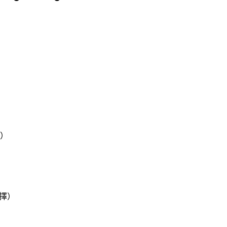
新）
）
擇）