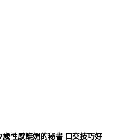
mC奶27歲性感嫵媚的秘書 口交技巧好