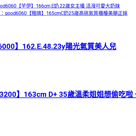
：good6060【芊伊】166cm.E奶.22歲女主播 活潑可愛大奶妹
gram：good6060【雅晴】165cmC奶25歲高挑氣質櫃檯美腿正妹
000】162.E.48.23y陽光氣質美人兒
-3200】163cm D+ 35歲溫柔姐姐想偷