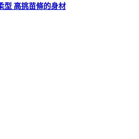
溫 柔型 高挑苗條的身材