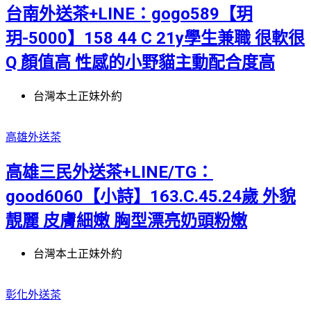
台南外送茶+LINE：gogo589【玥
玥-5000】158 44 C 21y學生兼職 很軟很
Q 顏值高 性感的小野貓主動配合度高
台灣本土正妹外約
高雄外送茶
高雄三民外送茶+LINE/TG：
good6060【小詩】163.C.45.24歲 外貌
靚麗 皮膚細嫩 胸型漂亮奶頭粉嫩
台灣本土正妹外約
彰化外送茶