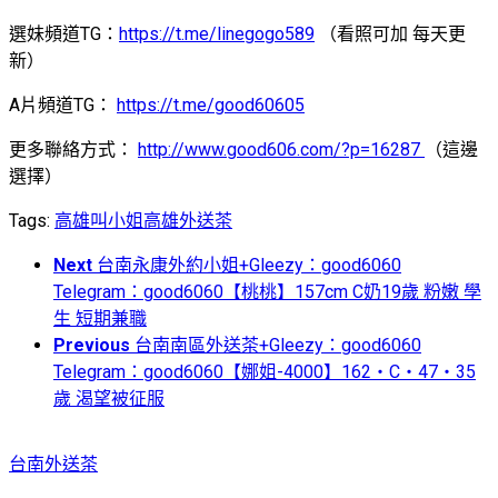
選妹頻道TG：
https://t.me/linegogo589
（看照可加 每天更
新）
A片頻道TG：
https://t.me/good60605
更多聯絡方式：
http://www.good606.com/?p=16287
（這邊
選擇）
Tags:
高雄叫小姐
高雄外送茶
Next
台南永康外約小姐+Gleezy：good6060
Telegram：good6060【桃桃】157cm C奶19歲 粉嫩 學
生 短期兼職
Previous
台南南區外送茶+Gleezy：good6060
Telegram：good6060【娜姐-4000】162・C・47・35
歲 渴望被征服
台南外送茶