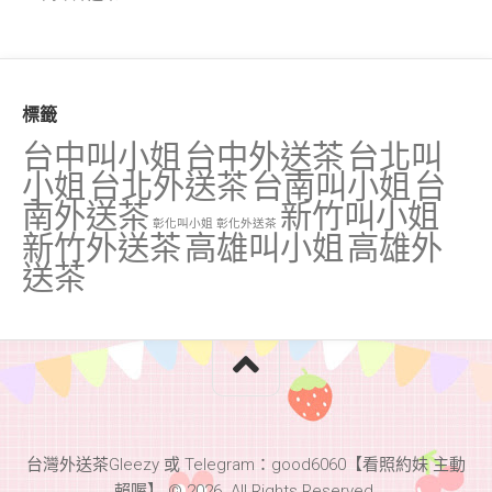
標籤
台中叫小姐
台中外送茶
台北叫
小姐
台北外送茶
台南叫小姐
台
南外送茶
新竹叫小姐
彰化叫小姐
彰化外送茶
新竹外送茶
高雄叫小姐
高雄外
送茶
台灣外送茶Gleezy 或 Telegram：good6060【看照約妹 主動
賴喔】 © 2026. All Rights Reserved.