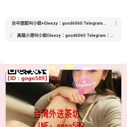
台中旅館叫小姐+Gleezy：good6060 Telegram：good6060【姿穎-5000】163cm E奶 25歲鋼琴老師 床上會調情
高雄小港叫小姐Gleezy：good6060 Telegram：good6060【語希】167cm 47 C奶 26歲蜜桃臀和雙腿緊實得讓人瘋狂