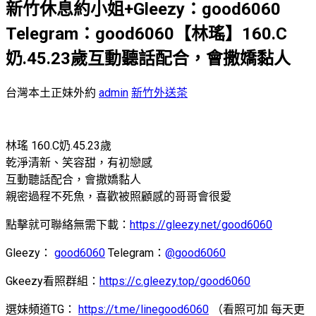
新竹休息約小姐+Gleezy：good6060
Telegram：good6060【林瑤】160.C
奶.45.23歲互動聽話配合，會撒嬌黏人
台灣本土正妹外約
admin
新竹外送茶
林瑤 160.C奶.45.23歲
乾淨清新、笑容甜，有初戀感
互動聽話配合，會撒嬌黏人
親密過程不死魚，喜歡被照顧感的哥哥會很愛
點擊就可聯絡無需下載：
https://gleezy.net/good6060
Gleezy：
good6060
Telegram：
@good6060
Gkeezy看照群組：
https://c.gleezy.top/good6060
選妹頻道TG：
https://t.me/linegood6060
（看照可加 每天更