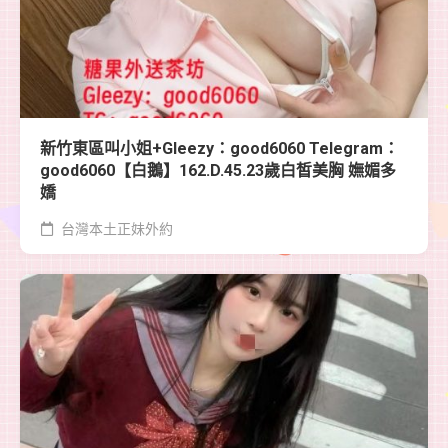
新竹東區叫小姐+Gleezy：good6060 Telegram：
good6060【白鵝】162.D.45.23歲白皙美胸 嫵媚多
嬌
台灣本土正妹外約