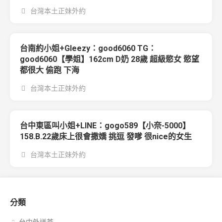
台灣本土正妹外約
台南約小姐+Gleezy：good6060 TG：
good6060【學姐】162cm D奶 28歲 超級慾女 慾望
都很大 偷跑 下海
台灣本土正妹外約
台中東區叫小姐+LINE：gogo589【小奈-5000】
158.B.22歲床上很會撒嬌 挑逗 發嗲 很nice的女生
台灣本土正妹外約
分類