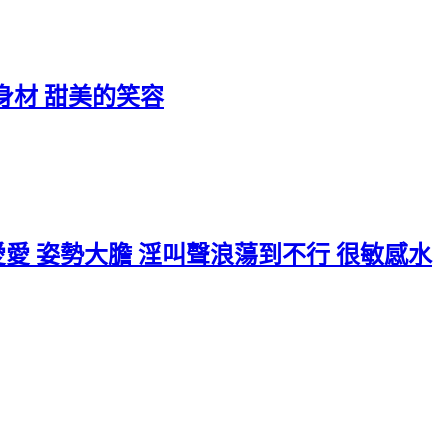
瘦小身材 甜美的笑容
美配合愛愛 姿勢大膽 淫叫聲浪蕩到不行 很敏感水