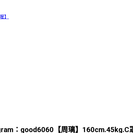
賴喔】
gram：good6060【周璃】160cm.45kg.C