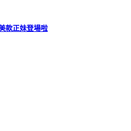
 玩美款正妹登場啦