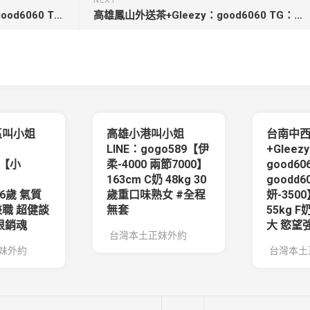
NEXT
台中大里叫小姐服務+Gleezy：good6060 TG：good6060【梓琳】157 48kg B 21歲
高雄鳳山外送茶+Gleezy：good6060 TG：good6060【秋雨】163cm C+cup 46kg 27歲 風騷嫵媚有氣質
區叫小姐
高雄小港叫小姐
台南中
LINE：gogo589【伊
+Gleez
0【小
柔-4000 兩節7000】
good60
163cm C奶 48kg 30
goodd
.26歲 氣質
歲重口味熟女 #全程
妍-3500
職 超健談
無套
55kg F
很銷魂
大 慾望
台灣本土正妹外約
妹外約
台灣本土