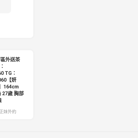
西區外送茶
y：
60 TG：
6060【妍
】164cm
奶 27歲 胸部
強
正妹外約