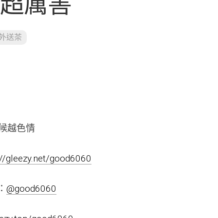
術超厲害
外送茶
候越色情
://gleezy.net/good6060
m：
@good6060