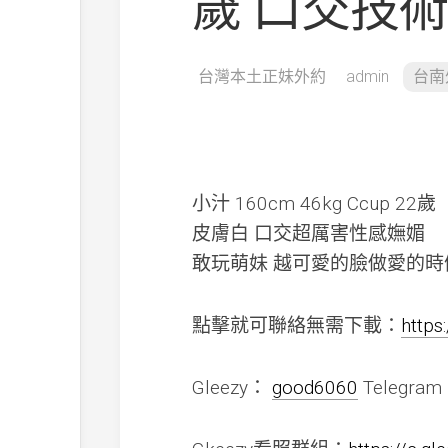
歲 口交技
台灣本土正妹外約
admin
台南
小汁 160cm 46kg Ccup 22歲
皮膚白 口交超厲害性感嫵媚
敢玩萌妹 越可愛的臉做愛的時
點擊就可聯絡無需下載：
https
Gleezy：
good6060
Telegra