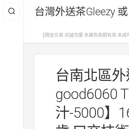
Skip
台灣外送茶Gleezy 或
to
content
【現金交易 非誠勿擾 本廣告長期有效 未成
台南北區外送
good6060
汁-5000】16