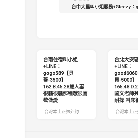
PREVIOUS
台南住宿叫小姐
台北大安
+LINE：
+LINE：
gogo589【貝
good606
蒂-3500】
貝-5000】
162.B.45.28歲人妻
165.48.D
很騷很騷那種哦很喜
國文老師兼
歡做愛
耐操 叫床
台灣本土正妹外約
台灣本土正