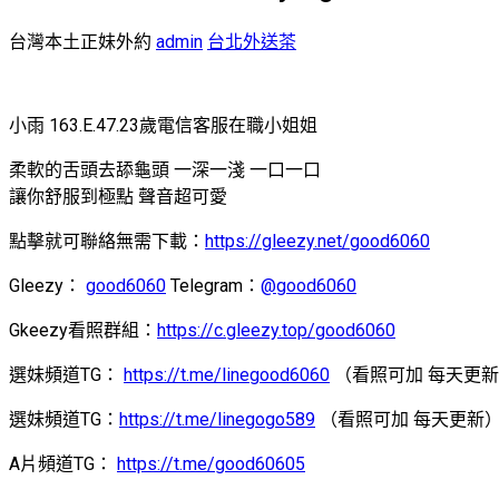
台灣本土正妹外約
admin
台北外送茶
小雨 163.E.47.23歲電信客服在職小姐姐
柔軟的舌頭去舔龜頭 一深一淺 一口一口
讓你舒服到極點 聲音超可愛
點擊就可聯絡無需下載：
https://gleezy.net/good6060
Gleezy：
good6060
Telegram：
@good6060
Gkeezy看照群組：
https://c.gleezy.top/good6060
選妹頻道TG：
https://t.me/linegood6060
（看照可加 每天更
選妹頻道TG：
https://t.me/linegogo589
（看照可加 每天更新
A片頻道TG：
https://t.me/good60605