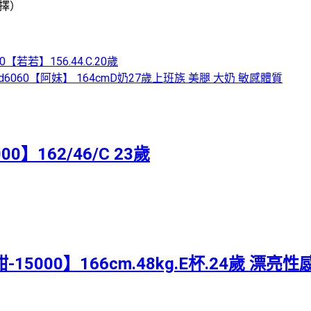
擇）
0【若若】156.44.C.20歲
ood6060【阿妹】 164cmD奶27歲上班族 美腿 大奶 敏感體質
0】162/46/C 23歲
甜-15000】166cm.48kg.E杯.24歲