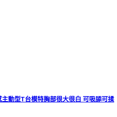
 漂亮性感主動型T台模特胸部很大很白 可吸舔可揉