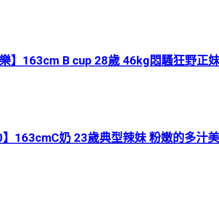
】163cm B cup 28歲 46kg悶騷狂野正
00】163cmC奶 23歲典型辣妹 粉嫩的多汁