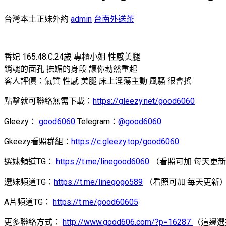
台灣本土正妹外約
admin
台南外送茶
香妃 165.48.C.24歲 專櫃小姐 性感美腿
銷魂的面孔 撫媚的身段 讓你勃然重起
客人評價：氣質 性感 美腿 床上淫蕩主動 風騷 很會搖
點擊就可聯絡無需下載：
https://gleezy.net/good6060
Gleezy：
good6060
Telegram：
@good6060
Gkeezy看照群組：
https://c.gleezy.top/good6060
選妹頻道TG：
https://t.me/linegood6060
（看照可加 每天更
選妹頻道TG：
https://t.me/linegogo589
（看照可加 每天更新
A片頻道TG：
https://t.me/good60605
更多聯絡方式：
http://www.good606.com/?p=16287
（這邊選