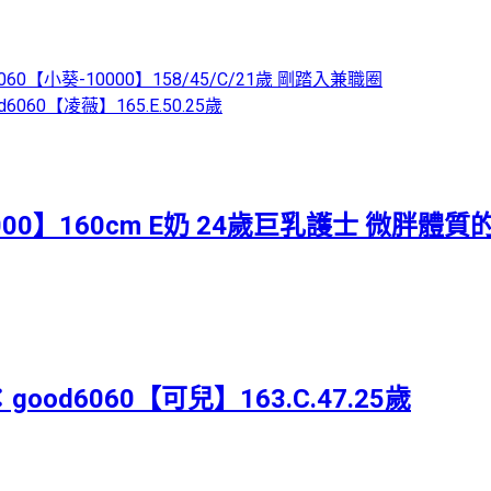
060【小葵-10000】158/45/C/21歲 剛踏入兼職圈
6060【凌薇】165.E.50.25歲
000】160cm E奶 24歲巨乳護士 微胖體
good6060【可兒】163.C.47.25歲