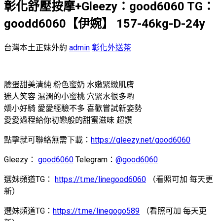
彰化舒壓按摩+Gleezy：good6060 TG：
goodd6060【伊婉】 157-46kg-D-24y
台灣本土正妹外約
admin
彰化外送茶
臉蛋甜美清純 粉色蜜奶 水嫩緊緻肌膚
迷人笑容 濕潤的小蜜桃 穴緊水很多喲
嬌小好騎 愛愛經驗不多 喜歡嘗試新姿勢
愛愛過程給你初戀般的甜蜜滋味 超讚
點擊就可聯絡無需下載：
https://gleezy.net/good6060
Gleezy：
good6060
Telegram：
@good6060
選妹頻道TG：
https://t.me/linegood6060
（看照可加 每天更
新）
選妹頻道TG：
https://t.me/linegogo589
（看照可加 每天更