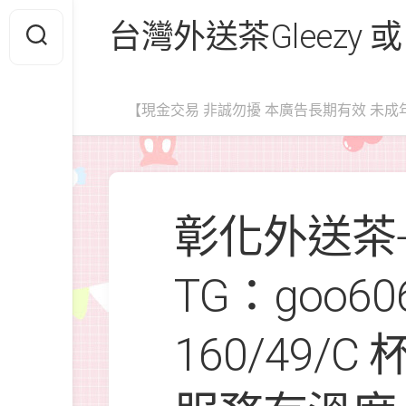
Skip
台灣外送茶Gleezy 或
to
content
【現金交易 非誠勿擾 本廣告長期有效 未成
彰化外送茶+G
TG：goo6
160/49/