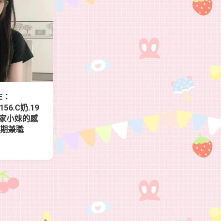
E：
56.C奶.19
鄰家小妹的感
短期兼職