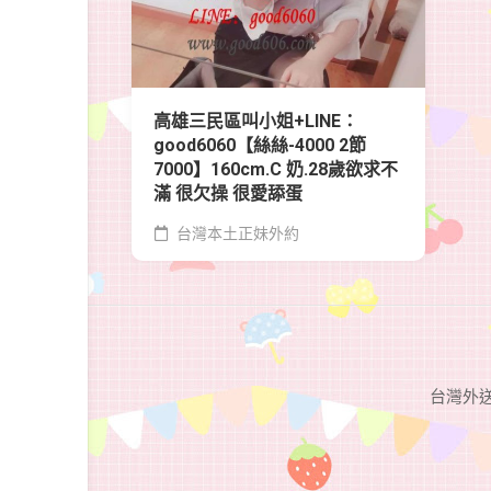
高雄三民區叫小姐+LINE：
good6060【絲絲-4000 2節
7000】160cm.C 奶.28歲欲求不
滿 很欠操 很愛舔蛋
台灣本土正妹外約
台灣外送茶G