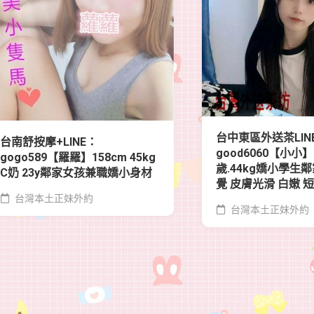
台中東區外送茶LIN
台南舒按摩+LINE：
good6060【小小】1
gogo589【羅羅】158cm 45kg
歲.44kg嬌小學生
C奶 23y鄰家女孩兼職嬌小身材
覺 皮膚光滑 白嫩 
台灣本土正妹外約
台灣本土正妹外約