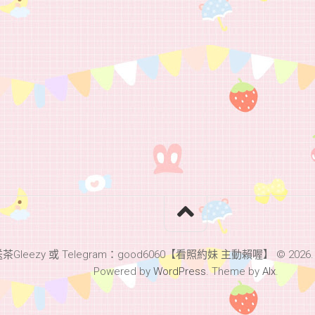
leezy 或 Telegram：good6060【看照約妹 主動賴喔】 © 2026. All 
Powered by
WordPress
. Theme by
Alx
.