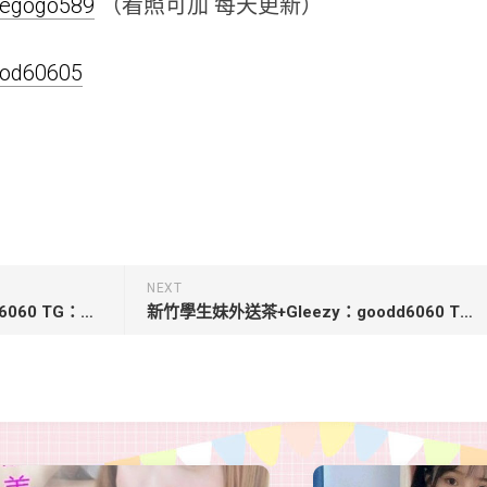
inegogo589
（看照可加 每天更新）
good60605
NEXT
台南仁德外送茶+Gleezy：good6060 TG：good6060【小芊-5000】158 45 C 19歲 無刺青 軟萌學生妹
新竹學生妹外送茶+Gleezy：goodd6060 TG：good6060【奈奈-6000】157 43 C 22歲尤物小隻馬 臉蛋可愛 反差學生