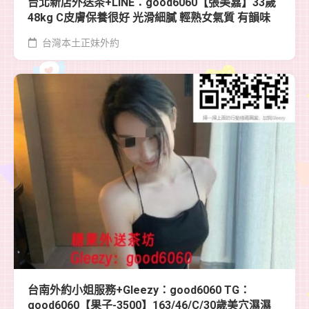
台北新店外送茶+LINE：good6060【張美嘉】33歲
48kg C皮膚保養很好 光滑細膩 輕熟女氣質 有韻味
台灣本土正妹外約
台南外約小姐服務+Gleezy：good6060 TG：
good6060【果子-3500】163/46/C/30歲美穴濕濕