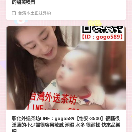
的甜美嗓音
台灣本土正妹外約
彰化外送茶坊LINE：gogo589【怡安-3500】很騷很
淫蕩的小少婦很容易敏感 潮濕 水多 很耐操 快來品嘗
吧