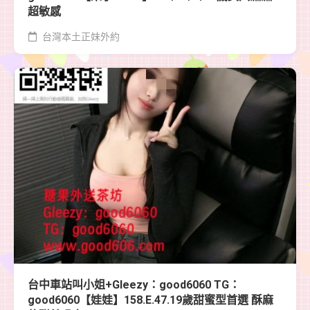
超敏感
台灣本土正妹外約
台中車站叫小姐+Gleezy：good6060 TG：
good6060【娃娃】158.E.47.19歲甜蜜型首選 酥麻