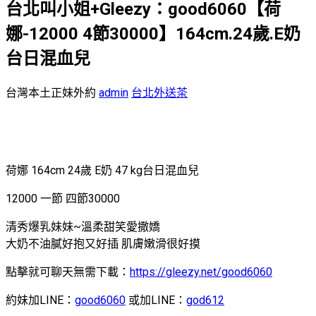
台北叫小姐+Gleezy：good6060【荷
娜-12000 4節30000】164cm.24歲.E奶
台日混血兒
台灣本土正妹外約
admin
台北外送茶
荷娜 164cm 24歲 E奶 47 kg台日混血兒
12000 一節 四節30000
清秀爆乳妹妹~溫柔甜笑愛撒嬌
大奶不油膩好抱又好插 肌膚嫩滑很好摸
點擊就可聊天無需下載：
https://gleezy.net/good6060
約妹加LINE：
good6060
或加LINE：
god612