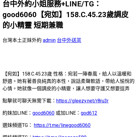
台中外約小姐服務+LINE/TG：
good6060【宛如】158.C.45.23歲調皮
的小精靈 短期兼職
台灣本土正妹外約
admin
台中外送茶
【宛如】158.C.45.23歲 性格：宛若一陣春風，給人以溫暖和
舒適。她有著善良純真的本性，說話柔聲軟語，帶給人愉悅的
心情。她就像一個調皮的小精靈，讓人想要守護又想要逗弄
點擊就可聊天無需下載：
https://gleezy.net/r8ru3r
約妹加LINE：
good6060
或加LINE：
god612
選妹頻道TG：
https://t.me/linegood6060