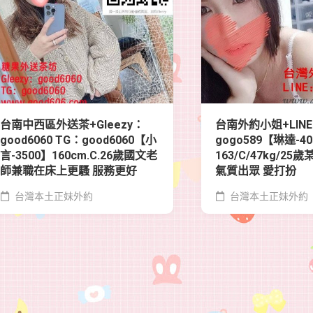
台南中西區外送茶+Gleezy：
台南外約小姐+LIN
good6060 TG：good6060【小
gogo589【琳達-4
言-3500】160cm.C.26歲國文老
163/C/47kg/2
師兼職在床上更騷 服務更好
氣質出眾 愛打扮
台灣本土正妹外約
台灣本土正妹外約