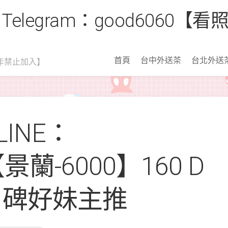
 Telegram：good6060
首頁
台中外送茶
台北外送
年禁止加入】
INE：
【景蘭-6000】160 D
口碑好妹主推