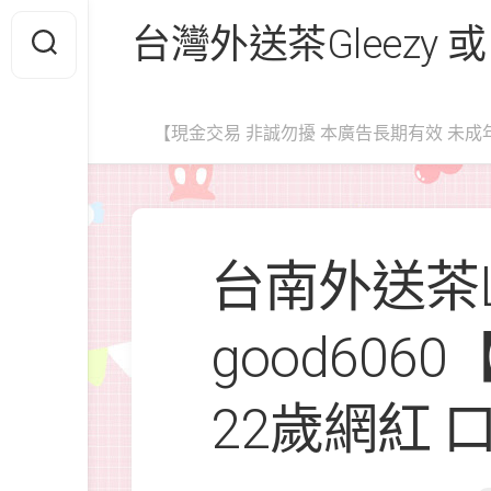
Skip
台灣外送茶Gleezy 或
to
content
【現金交易 非誠勿擾 本廣告長期有效 未成
台南外送茶L
good6060
22歲網紅 