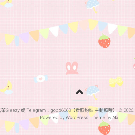
leezy 或 Telegram：good6060【看照約妹 主動賴喔】 © 2026. All 
Powered by
WordPress
. Theme by
Alx
.