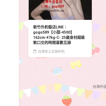
新竹外約飯店LINE：
gogo589【小甜-4500】
162cm-47kg-C- 25歲身材超級
軟口交的時間喜歡互舔
台灣本土正妹外約
台灣外送茶G