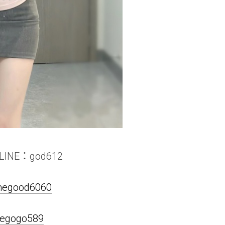
INE：god612
linegood6060
inegogo589