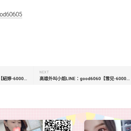
good60605
NEXT
台南外約小姐LINE：good6060【紹婷-6000】167.C.22歲學生妹兼職高挑纖細美腿配合度高 短期兼職
高雄外叫小姐LINE：good6060【雪兒-6000】168 E 25歲高挑 #大奶 #服務優