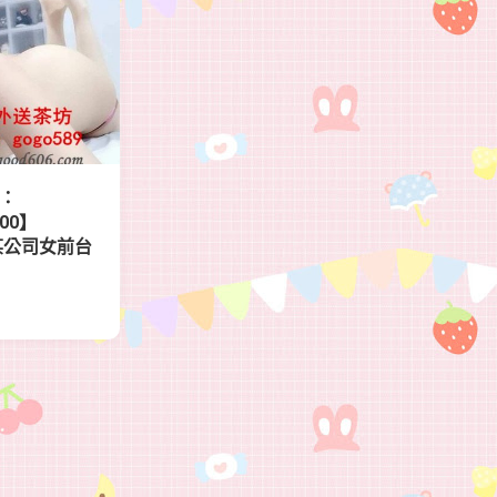
E：
000】
5歲某公司女前台