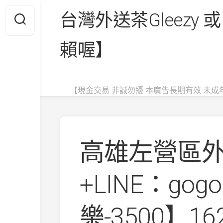
Skip
台灣外送茶Gleezy 或
to
content
賴喔】
【現金交易 非誠勿擾 本廣告長期有效 未成
高雄左營區
+LINE：gog
樂-3500】162