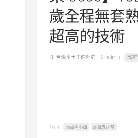
歲全程無套
超高的技術
台灣本土正妹外約
admin
高雄
Tags:
高雄叫小姐
高雄外送茶