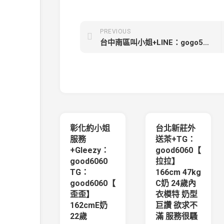
PREVIOUS
台中南區叫小姐+LINE：gogo589【信兒-6000】167cm 48kg D奶 25歲很健談！很好聊很像自己的女友也主動
彰化約小姐
台北新莊外
服務
送茶+TG：
+Gleezy：
good6060【
good6060
拉拉】
TG：
166cm 47kg
good6060【
C奶 24歲內
歪歪】
衣模特 奶型
162cmE奶
巨讚 欲求不
22歲
滿 服務很騷