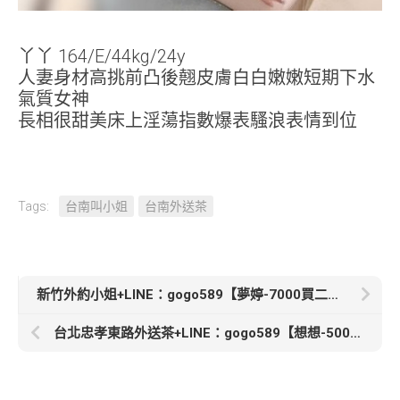
丫丫 164/E/44kg/24y
人妻身材高挑前凸後翹皮膚白白嫩嫩短期下水
氣質女神
長相很甜美床上淫蕩指數爆表騷浪表情到位
Tags:
台南叫小姐
台南外送茶
新竹外約小姐+LINE：gogo589【夢婷-7000買二送一】161 D 22歲大學校花短期兼職渾圓雙乳堅挺粉嫩很少被吸舔
台北忠孝東路外送茶+LINE：gogo589【想想-5000】162/D/44kg/24y上班族皮膚白白嫩嫩身材嬌小喜歡拍自慰照