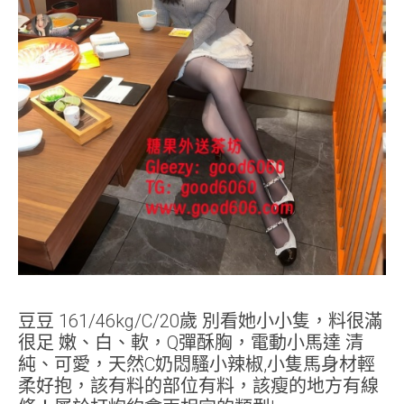
豆豆 161/46kg/C/20歲 別看她小小隻，料很滿
很足 嫩、白、軟，Q彈酥胸，電動小馬達 清
純、可愛，天然C奶悶騷小辣椒,小隻馬身材輕
柔好抱，該有料的部位有料，該瘦的地方有線