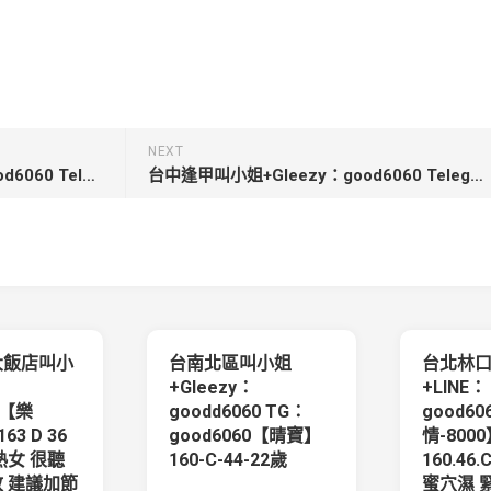
NEXT
台北中正區外送茶+Gleezy：good6060 Telegram：good6060【小菲】162cm/46kg/Ecup/24歲配合度高
台中逢甲叫小姐+Gleezy：good6060 Telegram：good6060【芷彤】163cm 47kg Dcup 25歲甜美幼師 溫柔氣質
大飯店叫小
台南北區叫小姐
台北林
+Gleezy：
+LINE：
0【樂
goodd6060 TG：
good6
63 D 36
good6060【晴寶】
情-800
熟女 很聽
160-C-44-22歲
160.46
 建議加節
蜜穴濕 