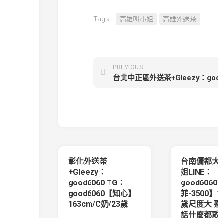
Tags:
高雄叫小姐
高雄外送茶
PREVIOUS
彰化外送茶
台南儷都
+Gleezy：
姐LINE：
good6060 TG：
good606
good6060【知心】
菲-3500】1
163cm/C奶/23歲
歲尺度大 
話什麼都敢