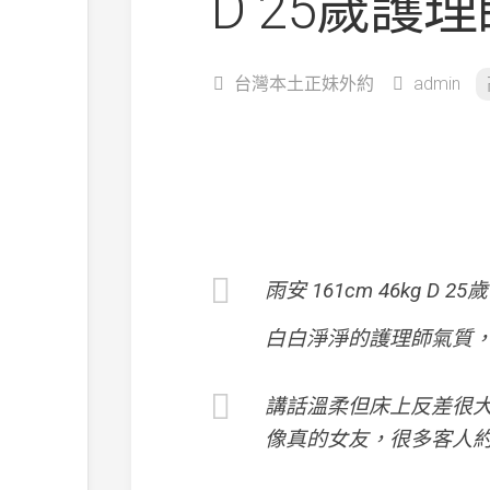
D 25歲護
台灣本土正妹外約
admin
雨安 161cm 46kg D 25歲
白白淨淨的護理師氣質
講話溫柔但床上反差很大
像真的女友，很多客人