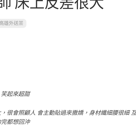
理師 床上反差很大
高雄外送茶
，笑起來超甜
，很會照顧人 會主動貼過來撒嬌，身材纖細腰很細 
約完都想回沖