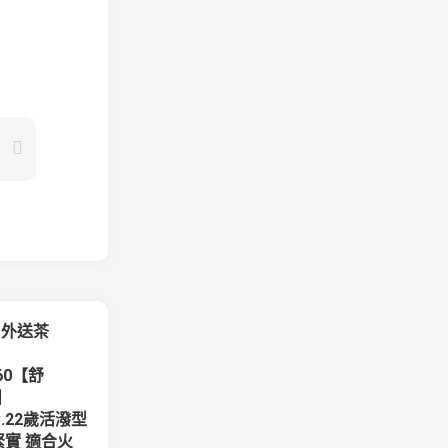
口外送茶
060【舒
0】
.C.22歲活潑型
緊實 適合火