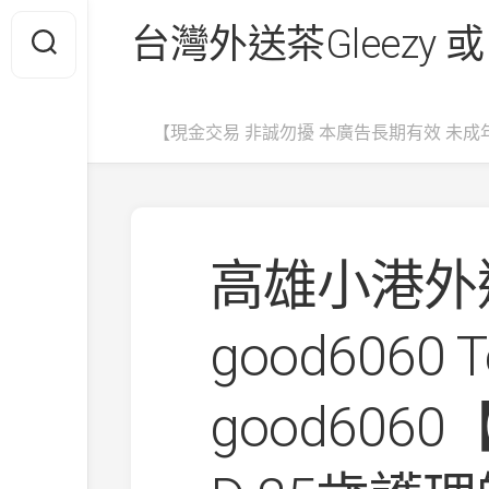
Skip
台灣外送茶Gleezy 或
to
content
【現金交易 非誠勿擾 本廣告長期有效 未成
高雄小港外送
good6060 
good6060