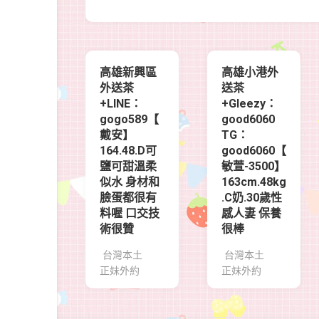
高雄新興區
高雄小港外
外送茶
送茶
+LINE：
+Gleezy：
gogo589【
good6060
戴安】
TG：
164.48.D可
good6060【
鹽可甜溫柔
敏萱-3500】
似水 身材和
163cm.48kg
臉蛋都很有
.C奶.30歲性
料喔 口交技
感人妻 保養
術很贊
很棒
台灣本土
台灣本土
正妹外約
正妹外約