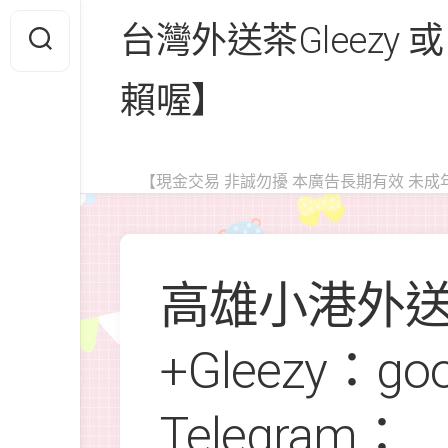
Skip
台灣外送茶Gleezy 或
to
content
賴喔】
【現金交易 非誠勿擾 本廣告長期有效 未成
高雄小港外
+Gleezy：go
Telegram：