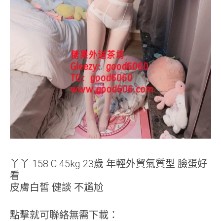
丫丫 158 C 45kg 23歲 年輕外貿氣質型 臉蛋好
看
皮膚白皙 健談 不尷尬
點擊就可聯絡無需下載：