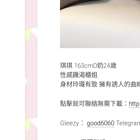
琪琪 163cmD奶24歲
性感饑渴櫃姐
身材玲瓏有致 擁有誘人的曲
點擊就可聯絡無需下載：
htt
Gleezy：
good6060
Telegr