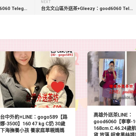
NEXT
台南南區叫小姐+Gleezy：good6060 Telegram：good6060【牙牙-4000】158 cm Ccup 26歲CP值高 誠心推薦
台北文山區外送茶+Gleezy：good6060 Telegram：good6060【欣怡】160・C・46・24歲小舌超會舔 床上技巧佳
高雄外送茶LINE：
台中外約+LINE：gogo589【路
good6060【寧寧-1
娜-3500】160 47 kg C奶 30歲
168cm.C.46.2
下海撫養小孩 養家庭單親媽媽
貨 放蕩 超會黑絲誘