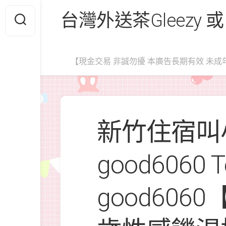
Skip
台灣外送茶Gleezy 或
to
content
【現金交易 非誠勿擾 本廣告長期有效 未成
新竹住宿叫小
good6060 
good606