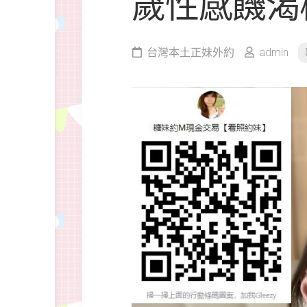
歲性感饑渴
台灣本土正妹外約
admin