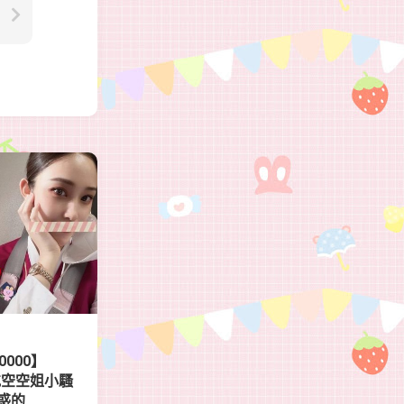
0000】
4歲航空空姐小騷
惑的