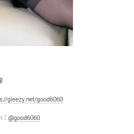
線
ps://gleezy.net/good6060
am：
@good6060