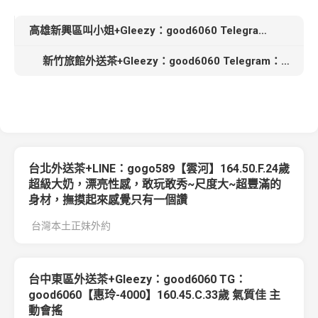
高雄新興區叫小姐+Gleezy：good6060 Telegram：good6060【林湘】163cm C奶 21歲外純內騷 淫蕩又迷人
新竹旅館外送茶+Gleezy：good6060 Telegram：good6060【瑤瑤】160cm C+奶 23歲服務貼心 健談 互動好
台北外送茶+LINE：gogo589【雲河】164.50.F.24歲
超級大奶，漂亮性感，敢玩敢秀~尺度大~超豐滿的
身材，撫摸起來感覺只有一個讚
台灣本土正妹外約
台中東區外送茶+Gleezy：good6060 TG：
good6060【惠玲-4000】160.45.C.33歲 氣質佳 主
動會搖