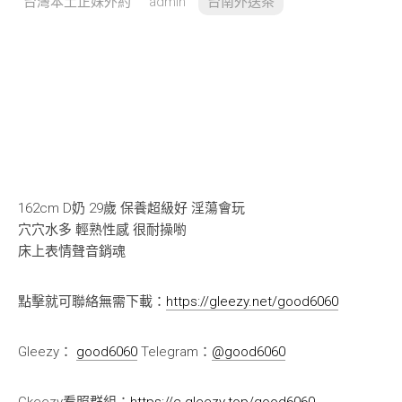
台灣本土正妹外約
admin
台南外送茶
162cm D奶 29歲 保養超級好 淫蕩會玩
穴穴水多 輕熟性感 很耐操喲
床上表情聲音銷魂
點擊就可聯絡無需下載：
https://gleezy.net/good6060
Gleezy：
good6060
Telegram：
@good6060