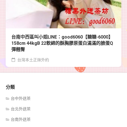
台南中西區叫小姐LINE：good6060【糖糖-6000】
158cm 44kgB 22軟綿的酥胸膠原蛋白滿滿的臉蛋Q
彈翹臀
台灣本土正妹外約
分類
台中外送茶
台北外送茶
台南外送茶