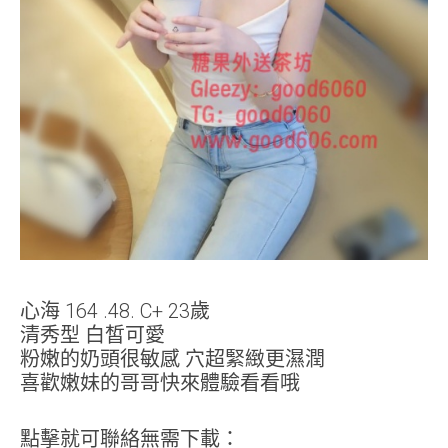
心海 164 .48. C+ 23歲
清秀型 白皙可愛
粉嫩的奶頭很敏感 穴超緊緻更濕潤
喜歡嫩妹的哥哥快來體驗看看哦
點擊就可聯絡無需下載：