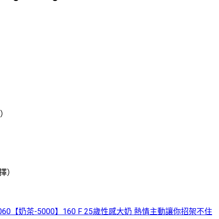
新）
）
擇）
ood6060【奶茶-5000】160 F 25歲性感大奶 熱情主動讓你招架不住