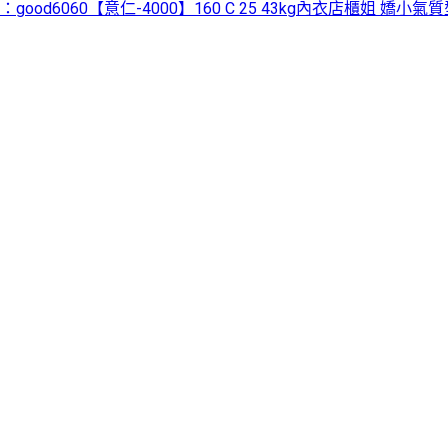
am：good6060【意仁-4000】160 C 25 43kg內衣店櫃姐 嬌小氣