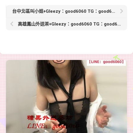
台中北區叫小姐+Gleezy：good6060 TG：good6060【熊熊】165cm 52kg F奶 26歲性感尤物推薦 配合高 沒有刺青
高雄鳳山外送茶+Gleezy：good6060 TG：good6060【菲雅】164cm/45kg/Ccup/22歲甜心學生妹