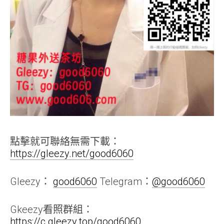
點擊就可聯絡無需下載：
https://gleezy.net/good6060
Gleezy：
good6060
Telegram：
@good6060
Gkeezy看照群組：
https://c.gleezy.top/good6060