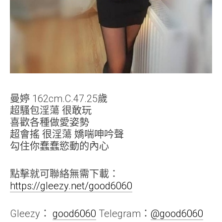
曼婷 162cm.C.47.25歲
超騷包淫蕩 很敢玩
喜歡各種做愛姿勢
超會搖 很淫蕩 嬌喘呻吟聲
勾住你蠢蠢慾動的內心
點擊就可聯絡無需下載：
https://gleezy.net/good6060
Gleezy：
good6060
Telegram：
@good6060