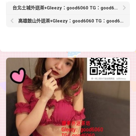
台北土城外送茶+Gleezy：good6060 TG：good6060【丹漫】165cm.46kg.Dcup.22歲
高雄鼓山外送茶+Gleezy：good6060 TG：good6060【北北】162cmC奶25歲悶騷幼教 小母狗只想玩刺激的