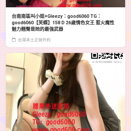
台南南區叫小姐+Gleezy：good6060 TG：
good6060【芙蝶】158 D 26歲情色女王 惹火魔性
魅力翹臀是她的最強武器
台灣本土正妹外約