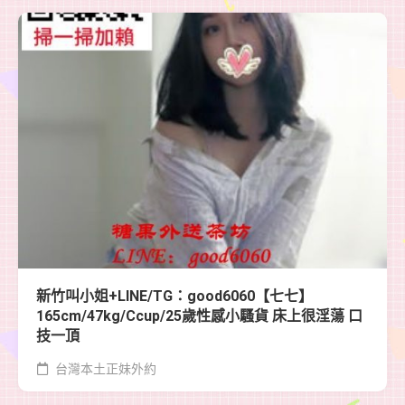
新竹叫小姐+LINE/TG：good6060【七七】
165cm/47kg/Ccup/25歲性感小騷貨 床上很淫蕩 口
技一頂
台灣本土正妹外約