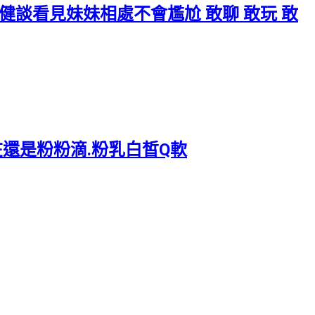
和 也很健談看見妹妹相處不會尷尬 敢聊 敢玩 敢
.內在還是粉粉滴.粉乳白皙Q軟