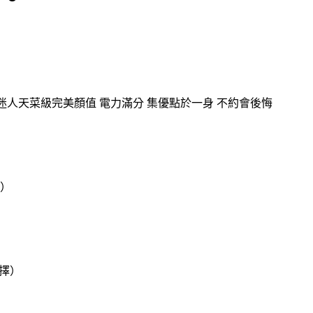
 超級迷人天菜級完美顏值 電力滿分 集優點於一身 不約會後悔
新）
）
擇）