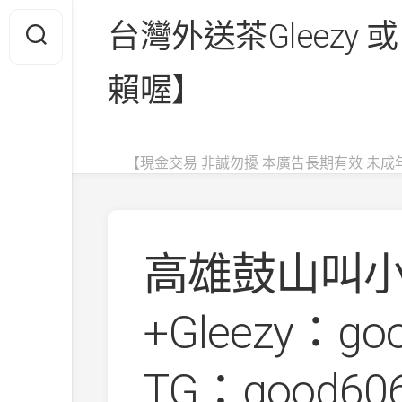
Skip
台灣外送茶Gleezy 或
to
content
賴喔】
【現金交易 非誠勿擾 本廣告長期有效 未成
高雄鼓山叫
+Gleezy：go
TG：good6