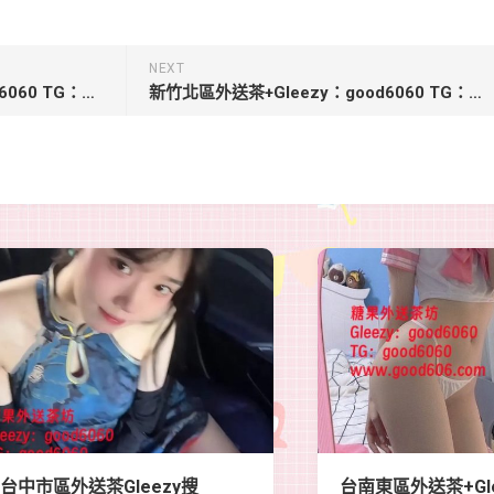
NEXT
彰化叫小姐服務+Gleezy：good6060 TG：good6060【琪琪】160.46kg.25歲.C大尺度美容師 粉色鮑魚 穴緊淫水多
新竹北區外送茶+Gleezy：good6060 TG：good6060【燕子-5000】156.C.45.25歲很騷很饑渴 輕功很厲害
台中市區外送茶Gleezy搜
台南東區外送茶+Gle