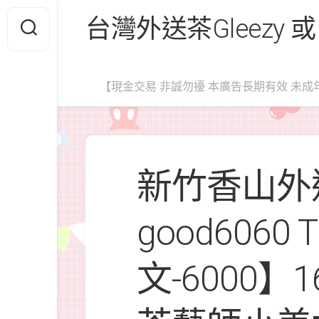
Skip
台灣外送茶Gleezy 或
to
content
【現金交易 非誠勿擾 本廣告長期有效 未成
新竹香山外送
good6060
文-6000】1