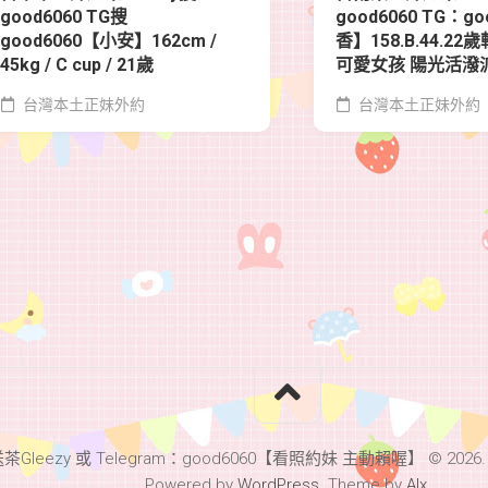
good6060 TG搜
good6060 TG：g
good6060【小安】162cm /
香】158.B.44.2
45kg / C cup / 21歲
可愛女孩 陽光活潑
台灣本土正妹外約
台灣本土正妹外約
leezy 或 Telegram：good6060【看照約妹 主動賴喔】 © 2026. All 
Powered by
WordPress
. Theme by
Alx
.