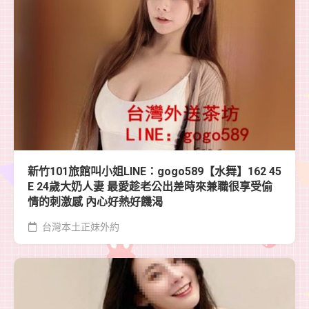
新竹101旅館叫小姐LINE：gogo589【水舞】162 45
E 24歲大奶人妻 最愛趁老公出差時來兼職很享受偷
情的刺激感 內心好熱好饑渴
台灣本土正妹外約