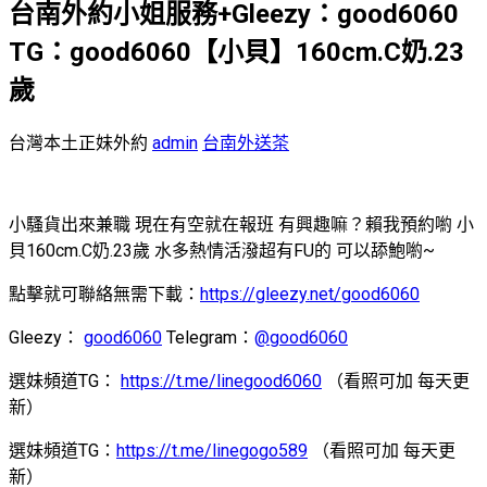
台南外約小姐服務+Gleezy：good6060
TG：good6060【小貝】160cm.C奶.23
歲
台灣本土正妹外約
admin
台南外送茶
小騷貨出來兼職 現在有空就在報班 有興趣嘛？賴我預約喲 小
貝160cm.C奶.23歲 水多熱情活潑超有FU的 可以舔鮑喲~
點擊就可聯絡無需下載：
https://gleezy.net/good6060
Gleezy：
good6060
Telegram：
@good6060
選妹頻道TG：
https://t.me/linegood6060
（看照可加 每天更
新）
選妹頻道TG：
https://t.me/linegogo589
（看照可加 每天更
新）