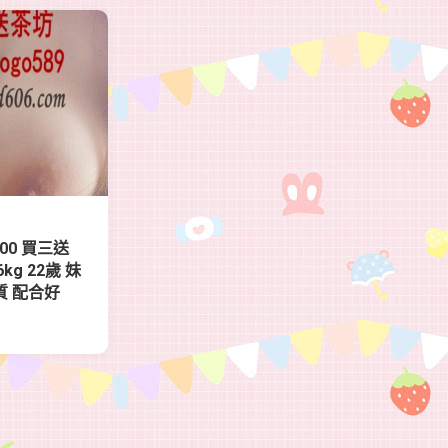
000 買三送
6kg 22歲 妹
質 配合好