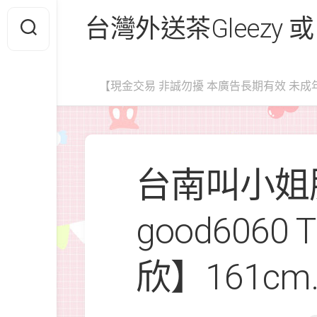
Skip
台灣外送茶Gleezy 或
to
content
【現金交易 非誠勿擾 本廣告長期有效 未成
台南叫小姐服
good6060
欣】161cm.