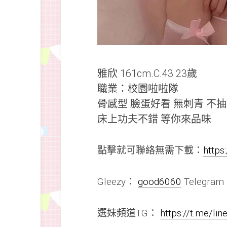
雅欣 161cm.C.43 23歲
職業：校園啦啦隊
骨感型 臉蛋好看 無刺青 不
床上功夫不錯 等你來品味
點擊就可聯絡無需下載：
https
Gleezy：
good6060
Telegra
選妹頻道TG：
https://t.me/li